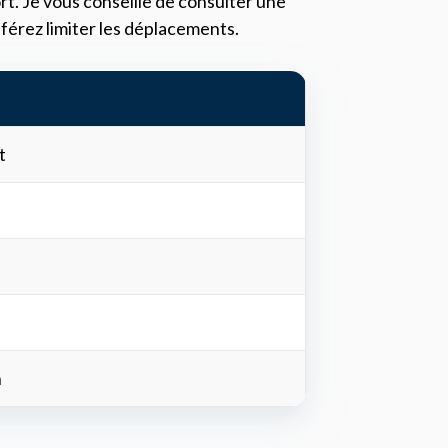
rt. Je vous conseille de consulter une
férez limiter les déplacements.
t
n