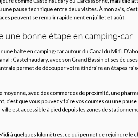
ajeure comme Castelnaudary ou Carcassonne, mais elle at
u une pause technique entre deux visites. À mon avis, c'est 
aces peuvent se remplir rapidement en juillet et août.
e une bonne étape en camping-car
une halte en camping-car autour du Canal du Midi. D'abord
nal : Castelnaudary, avec son Grand Bassin et ses écluses
entrale permet de découper votre itinéraire en étapes rai
le moyenne, avec des commerces de proximité, une pharma
nt, c'est que vous pouvez y faire vos courses ou une pause 
e-ville est accessible à pied depuis les zones de stationnem
idi à quelques kilomètres, ce qui permet de rejoindre le ch