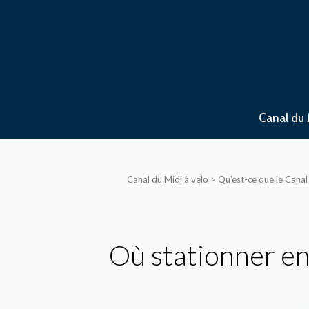
Aller
au
contenu
Canal du 
Canal du Midi à vélo
>
Qu’est-ce que le Canal
Où stationner en