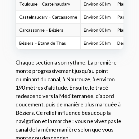
Toulouse – Castelnaudary
Environ 60 km
Plaine, mon
Castelnaudary – Carcassonne
Environ 50 km
Passage du 
Carcassonne – Béziers
Environ 80 km
Plaine audo
Béziers – Étang de Thau
Environ 50 km
Descente t
Chaque section a son rythme. La première
monte progressivement jusqu'au point
culminant du canal, à Naurouze, à environ
190 mètres d'altitude. Ensuite, le tracé
redescend vers la Méditerranée, d'abord
doucement, puis de manière plus marquée à
Béziers. Ce relief influence beaucoup la
navigation et la marche : vous ne vivez pas le
canal de la même manière selon que vous
montez ou descendez.