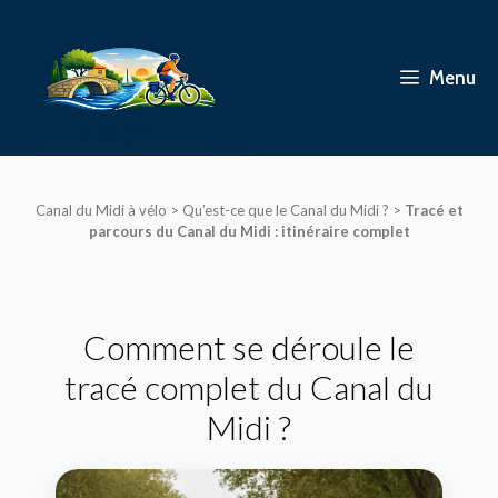
Aller
au
contenu
Menu
Canal du Midi à vélo
>
Qu’est-ce que le Canal du Midi ?
>
Tracé et
parcours du Canal du Midi : itinéraire complet
Comment se déroule le
tracé complet du Canal du
Midi ?